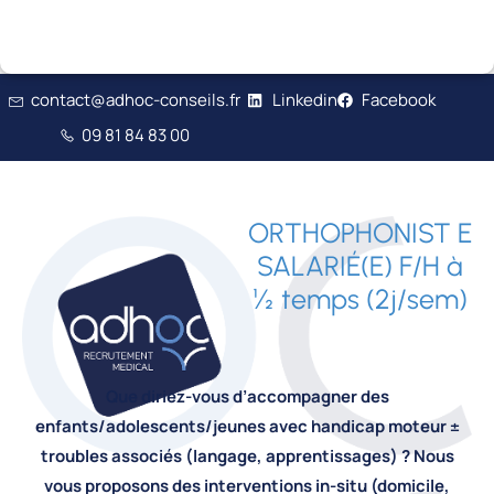
contact@adhoc-conseils.fr
Linkedin
Facebook
09 81 84 83 00
ORTHOPHONIST E
SALARIÉ(E) F/H à
½ temps (2j/sem)
Que diriez-vous d’accompagner des
enfants/adolescents/jeunes avec handicap moteur ±
troubles associés (langage, apprentissages) ? Nous
vous proposons des interventions in-situ (domicile,