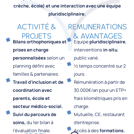
crèche, école) et une interaction avec une équipe
pluridisciplinaire.
ACTIVITÉ &
REMUNERATIONS
PROJETS
& AVANTAGES
Bilans orthophoniques et
Equipe
pluridisciplinaire
,
prises en charge
interventions
in-situ
,
personnalisées
selon un
public varié.
planning défini avec
½ temps concentré sur 2
familles & partenaires.
jours.
Travail d’inclusion et de
Rémunération à partir de
coordination avec
30.000€/an pour un ETP+
parents, école et
frais kilométriques pris en
secteur médico-social.
charge.
Suivi du parcours de
Mutuelle, CE, restaurant
soins,
du 1er bilan à
d’entreprise.
l’évaluation finale.
Accès à des
formations.